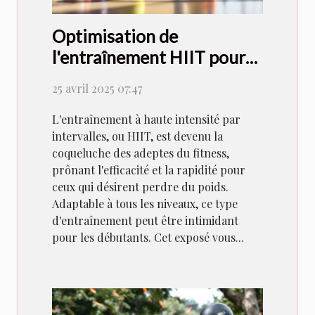
Optimisation de
l'entraînement HIIT pour
débutants clés en main
25 avril 2025 07:47
pour maximiser la perte de
poids
L'entraînement à haute intensité par
intervalles, ou HIIT, est devenu la
coqueluche des adeptes du fitness,
prônant l'efficacité et la rapidité pour
ceux qui désirent perdre du poids.
Adaptable à tous les niveaux, ce type
d'entraînement peut être intimidant
pour les débutants. Cet exposé vous...