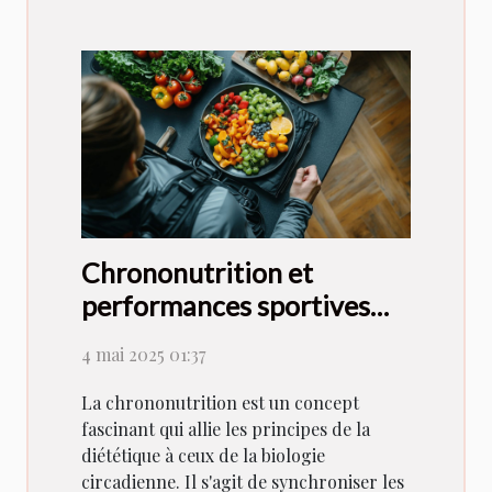
Chrononutrition et
performances sportives
adapter son alimentation à
4 mai 2025 01:37
son cycle d'activité pour
une forme optimale
La chrononutrition est un concept
fascinant qui allie les principes de la
diététique à ceux de la biologie
circadienne. Il s'agit de synchroniser les