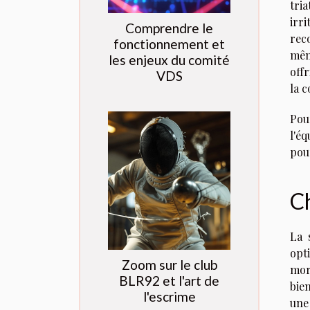
tri
irr
Comprendre le
rec
fonctionnement et
mêm
les enjeux du comité
off
VDS
la 
Pou
l'é
pou
Ch
La 
opt
Zoom sur le club
mor
BLR92 et l'art de
bie
l'escrime
une