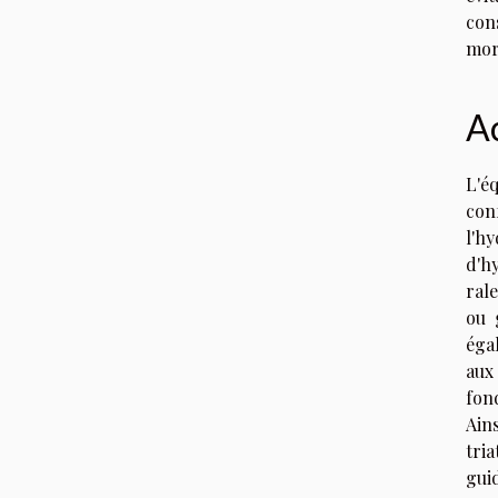
con
mor
Ac
L'é
con
l'h
d'h
ral
ou 
éga
aux
fon
Ains
tri
gui