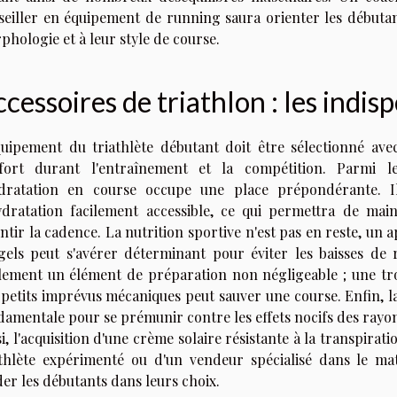
seiller en équipement de running saura orienter les débutan
phologie et à leur style de course.
cessoires de triathlon : les indis
quipement du triathlète débutant doit être sélectionné av
fort durant l'entraînement et la compétition. Parmi le
ydratation en course occupe une place prépondérante.
ydratation facilement accessible, ce qui permettra de mai
entir la cadence. La nutrition sportive n'est pas en reste, un
gels peut s'avérer déterminant pour éviter les baisses de 
lement un élément de préparation non négligeable ; une tro
 petits imprévus mécaniques peut sauver une course. Enfin, la
damentale pour se prémunir contre les effets nocifs des rayon
i, l'acquisition d'une crème solaire résistante à la transpirat
athlète expérimenté ou d'un vendeur spécialisé dans le mat
der les débutants dans leurs choix.