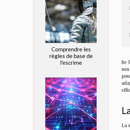
Comprendre les
règles de base de
Se 
l'escrime
son
pou
ada
effi
La
La 