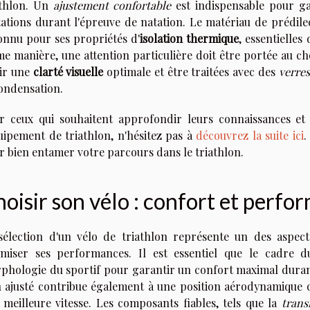
athlon. Un
ajustement confortable
est indispensable pour ga
itations durant l'épreuve de natation. Le matériau de prédil
onnu pour ses propriétés d'
isolation thermique
, essentielles
e manière, une attention particulière doit être portée au c
rir une
clarté visuelle
optimale et être traitées avec des
verres
condensation.
r ceux qui souhaitent approfondir leurs connaissances et
quipement de triathlon, n'hésitez pas à
découvrez la suite ici
.
r bien entamer votre parcours dans le triathlon.
oisir son vélo : confort et perfo
sélection d'un vélo de triathlon représente un des aspec
imiser ses performances. Il est essentiel que le cadre 
phologie du sportif pour garantir un confort maximal durant 
n ajusté contribue également à une position aérodynamique qu
 meilleure vitesse. Les composants fiables, tels que la
trans