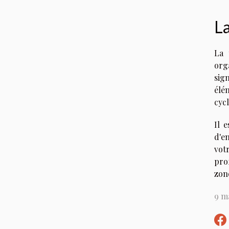
La
La 
org
sig
élé
cycl
Il 
d'e
vot
pro
zon
9 ma