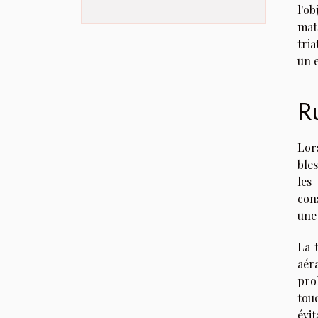
l'ob
mat
tri
un 
Ru
Lor
ble
les
cons
une 
La 
aér
pro
tou
évi