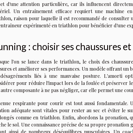
jet d'une attention particulière, car ils influencent directe
ériel. Un entraînement efficace requiert une machine en
athlon, raison pour laquelle il est recommandé de consulter 
entraîneur expérimenté en triathlon pour bénéficier d'une exp
nning : choisir ses chaussures et
sque l'on se lance dans le triathlon, le choix des chaussur
ssures et améliorer ses performances. Un modèle offrant un bo
 désagréments liés à une mauvaise posture. L'amorti op
idérer pour réduire l'impact lors de la foulée et préserver le
autre composante à ne pas négliger, car elle permet une cours
tenue respirante pour courir est tout aussi fondamentale. 
ation adéquate sont vitales pour rester au sec et éviter le s
longés comme en triathlon. Enfin, abordons la pronation, qu
che le sol. Une connaissance précise de sa propre pronation g
tant ainsi de nombreux déséquilibres musculaires. Un coac