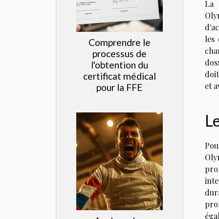
La 
Oly
d'a
les
Comprendre le
chan
processus de
dos
l'obtention du
doi
certificat médical
et a
pour la FFE
L
Pou
Oly
pro
inte
dur
pro
éga