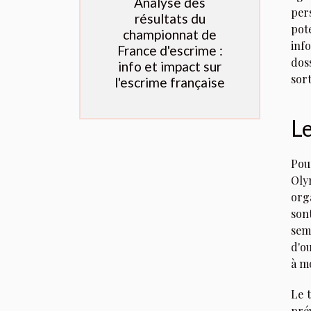
Analyse des
per
résultats du
pot
championnat de
inf
France d'escrime :
dos
info et impact sur
sort
l'escrime française
Le
Pou
Oly
org
son
sem
d'o
à mo
Le 
pré