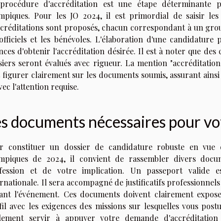
procédure d'accréditation est une étape déterminante po
mpiques. Pour les JO 2024, il est primordial de saisir les 
ccréditations sont proposés, chacun correspondant à un grou
 officiels et les bénévoles. L'élaboration d'une candidature
ces d'obtenir l'accréditation désirée. Il est à noter que des 
siers seront évalués avec rigueur. La mention "accréditatio
t figurer clairement sur les documents soumis, assurant ainsi
vec l'attention requise.
es documents nécessaires pour v
r constituer un dossier de candidature robuste en vue d
mpiques de 2024, il convient de rassembler divers docum
fession et de votre implication. Un passeport valide es
rnationale. Il sera accompagné de justificatifs professionnel
ant l'événement. Ces documents doivent clairement exposer 
fil avec les exigences des missions sur lesquelles vous pos
lement servir à appuyer votre demande d'accréditatio