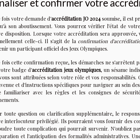
naliser et confirmer votre accréd
 fois votre demande d'
accréditation JO 2024
soumise, il est p
qu'à son aboutissement. Vous pourrez vérifier l'état de vo
re disposition. Lorsque votre accréditation sera approuvée,
mellement celle-ci. Il s'agit de la
confirmation d'accréditati
nir un participant officiel des Jeux Olympiques.
 fois cette confirmation reçue, les démarches ne s'arrêtent pa
votre badge d'
accréditation jeux olympiques
, un sésame indi
 vous sont attribuées selon votre rôle et vos responsabilités
venue et d'instructions spécifiques pour naviguer au sein des
e familiariser avec les règles et les consignes de sécur
nements.
r toute question ou clarification supplémentaire, le responsa
e interlocuteur privilégié. Ils pourraient vous fournir des con
oudre toute complication qui pourrait survenir. N'oubliez pas
paration et l'anticipation des formalités administratives. Un