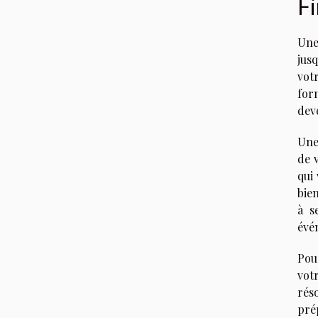
Fi
Une
jus
vot
for
deve
Une
de 
qui
bien
à s
évé
Pou
votr
rés
pré