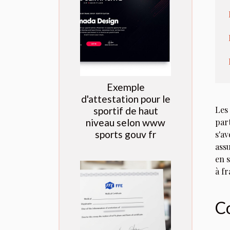
Exemple
d'attestation pour le
Les
sportif de haut
niveau selon www
part
sports gouv fr
s'a
ass
en 
à f
Co