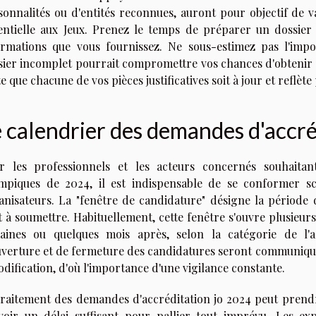
sonnalités ou d'entités reconnues, auront pour objectif de v
entielle aux Jeux. Prenez le temps de préparer un dossier 
ormations que vous fournissez. Ne sous-estimez pas l'im
sier incomplet pourrait compromettre vos chances d'obtenir v
e que chacune de vos pièces justificatives soit à jour et reflèt
 calendrier des demandes d'accré
r les professionnels et les acteurs concernés souhaitan
mpiques de 2024, il est indispensable de se conformer sc
anisateurs. La "fenêtre de candidature" désigne la période 
t à soumettre. Habituellement, cette fenêtre s'ouvre plusieur
aines ou quelques mois après, selon la catégorie de l'a
uverture et de fermeture des candidatures seront communiquée
dification, d'où l'importance d'une vigilance constante.
traitement des demandes d'accréditation jo 2024 peut prend
voir un délai suffisant pour pallier tout imprévu. Les ex