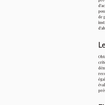
d'a
pou
de 
ins
d'ab
Le
Obt
cri
dém
rec
éga
éval
prés