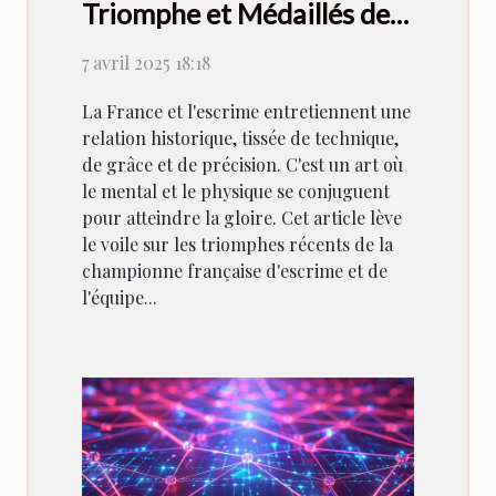
Triomphe et Médaillés de
la Championne Française
7 avril 2025 18:18
d'Escrime et de L'Équipe
Nationale
La France et l'escrime entretiennent une
relation historique, tissée de technique,
de grâce et de précision. C'est un art où
le mental et le physique se conjuguent
pour atteindre la gloire. Cet article lève
le voile sur les triomphes récents de la
championne française d'escrime et de
l'équipe...